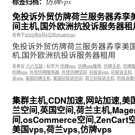
仿牌vps
标签归档：
文
免投诉外贸仿牌荷兰服务器孨孪美
间主机,国外欧洲抗投诉服务器租
发表于
2022年9月4日
由
zhushican
免投诉外贸仿牌荷兰服务器孨孪美国
机,国外欧洲抗投诉服务器租用
发表在
六六互联
|
标签为
仿牌vps
,
仿牌vps推荐
,
仿牌主机
,
仿牌
仿牌vps
,
外贸仿牌服务器
,
外贸仿牌空间
,
抗投诉vps
,
抗投诉主机
,
诉vps
,
美国仿牌主机
,
美国抗投诉空间
,
荷兰抗投诉主机
,
防投诉服
集群主机,CDN加速,网站加速,美
兰空间,英国空间,荷兰主机,Mage
间,osCommerce空间,ZenCart
美国vps,荷兰vps,仿牌vps