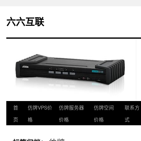
六六互联
首
仿牌VPS价
仿牌服务器
仿牌空间
联系方
跳
页
格
价格
价格
式
至
正