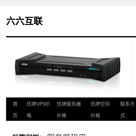
六六互联
首
仿牌VPS价
仿牌服务器
仿牌空间
联系方
跳
页
格
价格
价格
式
至
正