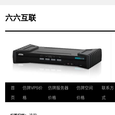
六六互联
首
仿牌VPS价
仿牌服务器
仿牌空间
联系方
跳
页
格
价格
价格
式
至
正