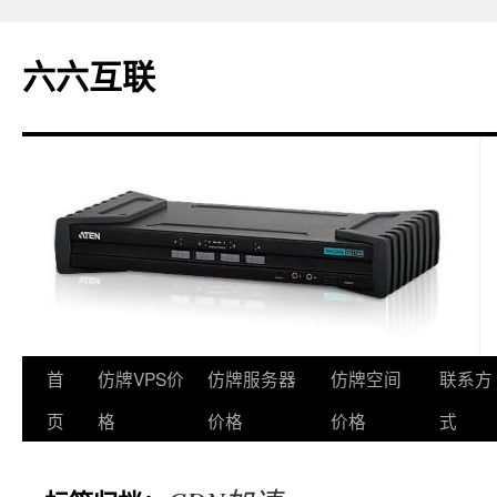
六六互联
首
仿牌VPS价
仿牌服务器
仿牌空间
联系方
跳
页
格
价格
价格
式
至
正