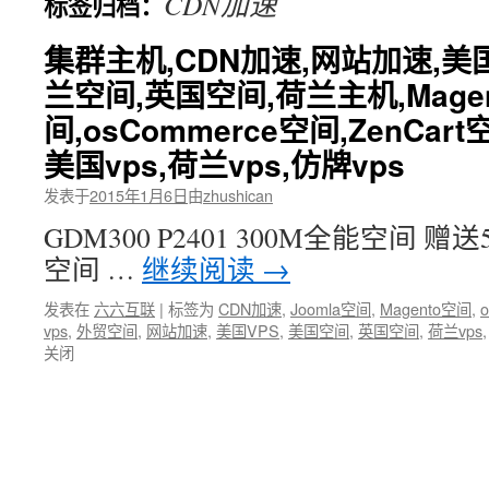
CDN加速
标签归档：
文
集群主机,CDN加速,网站加速,美
兰空间,英国空间,荷兰主机,Mage
间,osCommerce空间,ZenCart
美国vps,荷兰vps,仿牌vps
发表于
2015年1月6日
由
zhushican
GDM300 P2401 300M全能空间 赠送
空间 …
继续阅读
→
发表在
六六互联
|
标签为
CDN加速
,
Joomla空间
,
Magento空间
,
vps
,
外贸空间
,
网站加速
,
美国VPS
,
美国空间
,
英国空间
,
荷兰vps
关闭